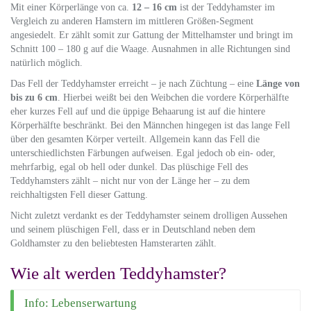
Mit einer Körperlänge von ca.
12 – 16 cm
ist der Teddyhamster im
Vergleich zu anderen Hamstern im mittleren Größen-Segment
angesiedelt. Er zählt somit zur Gattung der Mittelhamster und bringt im
Schnitt 100 – 180 g auf die Waage. Ausnahmen in alle Richtungen sind
natürlich möglich.
Das Fell der Teddyhamster erreicht – je nach Züchtung – eine
Länge von
bis zu 6 cm
. Hierbei weißt bei den Weibchen die vordere Körperhälfte
eher kurzes Fell auf und die üppige Behaarung ist auf die hintere
Körperhälfte beschränkt. Bei den Männchen hingegen ist das lange Fell
über den gesamten Körper verteilt. Allgemein kann das Fell die
unterschiedlichsten Färbungen aufweisen. Egal jedoch ob ein- oder,
mehrfarbig, egal ob hell oder dunkel. Das plüschige Fell des
Teddyhamsters zählt – nicht nur von der Länge her – zu dem
reichhaltigsten Fell dieser Gattung.
Nicht zuletzt verdankt es der Teddyhamster seinem drolligen Aussehen
und seinem plüschigen Fell, dass er in Deutschland neben dem
Goldhamster zu den beliebtesten Hamsterarten zählt.
Wie alt werden Teddyhamster?
Info: Lebenserwartung