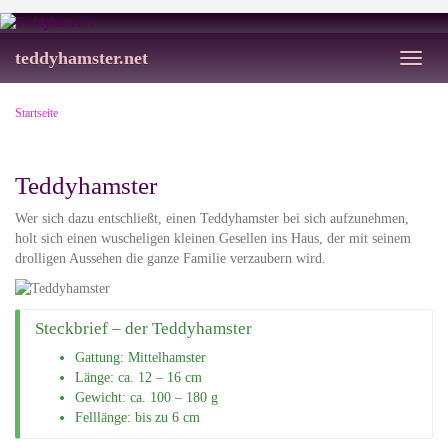
Skip
to
main
teddyhamster.net
Toggl
content
naviga
Startseite
Teddyhamster
Wer sich dazu entschließt, einen Teddyhamster bei sich aufzunehmen,
holt sich einen wuscheligen kleinen Gesellen ins Haus, der mit seinem
drolligen Aussehen die ganze Familie verzaubern wird.
Steckbrief – der Teddyhamster
Gattung: Mittelhamster
Länge: ca. 12 – 16 cm
Gewicht: ca. 100 – 180 g
Felllänge: bis zu 6 cm