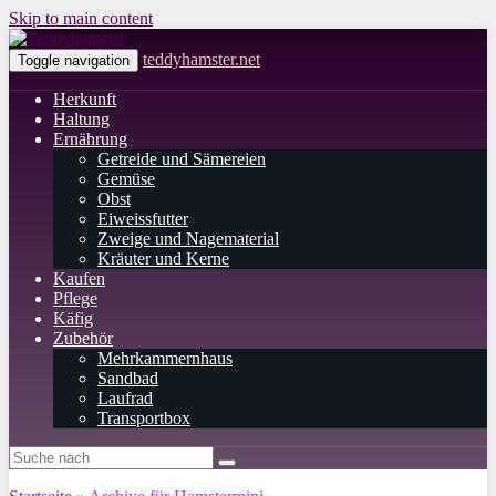
Skip to main content
teddyhamster.net
Toggle navigation
Herkunft
Haltung
Ernährung
Getreide und Sämereien
Gemüse
Obst
Eiweissfutter
Zweige und Nagematerial
Kräuter und Kerne
Kaufen
Pflege
Käfig
Zubehör
Mehrkammernhaus
Sandbad
Laufrad
Transportbox